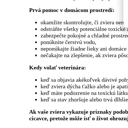
Prvá pomoc v domácom prostredí:
okamžite skontrolujte, či zviera nem
odstráňte všetky potenciálne toxické
zabezpečte pokojné a chladné prostre
ponúknite čerstvú vodu,
neponúkajte žiadne lieky ani domác
nečakajte na zlepšenie, ak zviera pô
Kedy volať veterinára:
keď sa objavia akékoľvek dávivé pohy
keď zviera dýcha ťažko alebo je apati
keď máte podozrenie na toxickú látku
keď sa stav zhoršuje alebo trvá dlhši
Ak vaše zviera vykazuje príznaky podo
cicavce, pretože môže ísť o život ohrozuj