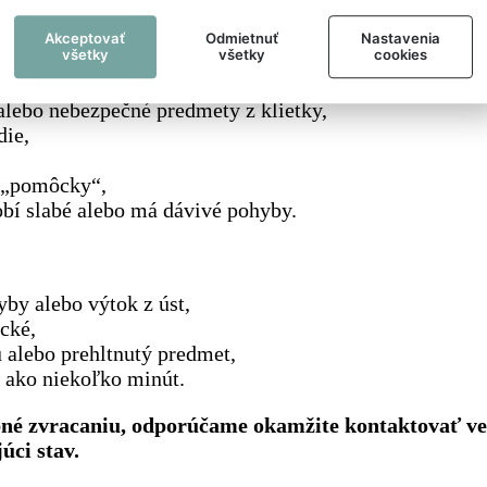
Akceptovať
Odmietnuť
Nastavenia
všetky
všetky
cookies
á výtok z úst alebo problémy s dýchaním,
 alebo nebezpečné predmety z klietky,
die,
e „pomôcky“,
sobí slabé alebo má dávivé pohyby.
by alebo výtok z úst,
cké,
 alebo prehltnutý predmet,
e ako niekoľko minút.
bné zvracaniu, odporúčame okamžite kontaktovať v
úci stav.