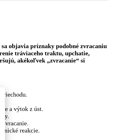
 sa objavia príznaky podobné zvracaniu
renie tráviaceho traktu, upchatie,
oršujú, akékoľvek „zvracanie“ si
 priechodu.
ie a výtok z úst.
exy.
 zvracanie.
panické reakcie.