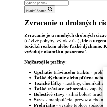
Hľadať
Search
Zvracanie u drobných ci
Zvracanie je u mnohých drobných cicav
(dávivé pohyby, výtok z úst)
, ide o urgen
toxickú reakciu alebo ťažké dýchanie. K
vyžaduje okamžitú pozornosť.
Najčastejšie príčiny:
Upchatie tráviaceho traktu
‑ prehlt
Ťažké dýchanie alebo pľúcne ochor
Toxické látky
‑ rastliny, chemikálie 
Ťažké tráviace ochorenia
‑ zápaly, 
Bolestivé stavy
‑ silná bolesť bruch
Stres
‑ manipulácia, prevoz alebo ná
Prehriatie
‑ vysoké teploty spôsobujú