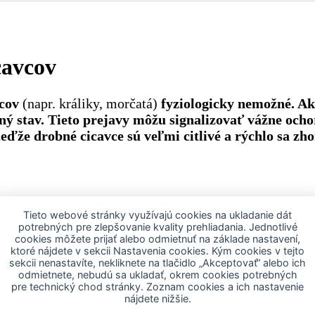
cavcov
cov
(napr. králiky, morčatá)
fyziologicky nemožné. Ak
tný stav. Tieto prejavy môžu signalizovať vážne ocho
eďže drobné cicavce sú veľmi citlivé a rýchlo sa zh
nuté predmety alebo nahromadená potrava môžu brániť
Tieto webové stránky využívajú cookies na ukladanie dát
enia
‑ dávivé pohyby môžu napodobňovať zvracanie.
potrebných pre zlepšovanie kvality prehliadania. Jednotlivé
cookies môžete prijať alebo odmietnuť na základe nastavení,
alebo nevhodné materiály z klietky môžu spôsobiť slinen
ktoré nájdete v sekcii Nastavenia cookies. Kým cookies v tejto
infekcie alebo bolestivé stavy môžu vyvolať dávivé refl
sekcii nenastavíte, nekliknete na tlačidlo „Akceptovať“ alebo ich
odmietnete, nebudú sa ukladať, okrem cookies potrebných
a môže viesť k neprirodzeným pohybom pripomínajúcim
pre technický chod stránky. Zoznam cookies a ich nastavenie
hla zmena prostredia môžu zhoršiť dýchanie a vyvolať 
nájdete nižšie.
 slinenie, slabosť a kolaps.