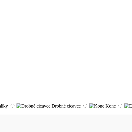
áliky
Drobné cicavce
Kone