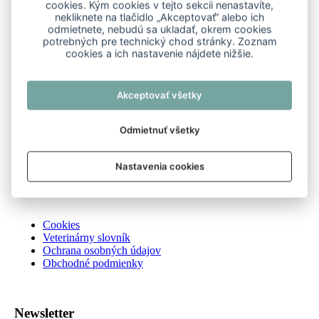
cookies. Kým cookies v tejto sekcii nenastavíte,
drobné cicavce
kone
nekliknete na tlačidlo „Akceptovať“ alebo ich
exotické zvieratá
vtáky
odmietnete, nebudú sa ukladať, okrem cookies
hospodárske zvieratá
potrebných pre technický chod stránky. Zoznam
cookies a ich nastavenie nájdete nižšie.
Search
Akceptovať všetky
Zoznam kliník podľa krajov
Odmietnuť všetky
Blog
Spolupráca s veterinármi
Kontakt
Nastavenia cookies
O nás
Cookies
Veterinárny slovník
Ochrana osobných údajov
Obchodné podmienky
Newsletter