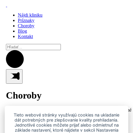
Nájdi kliniku
Príznaky
Choroby
Blog
Kontakt
Choroby
Vyberte druh zvieraťa, zadajte názov ochorenia a objavte podrobné
Tieto webové stránky využívajú cookies na ukladanie
informácie o jeho prejavoch, priebehu, diagnostike, liečbe a
dát potrebných pre zlepšovanie kvality prehliadania.
prevencii.
Jednotlivé cookies môžete prijať alebo odmietnuť na
základe nastavení, ktoré nájdete v sekcii Nastavenia
psy
mačky
králiky