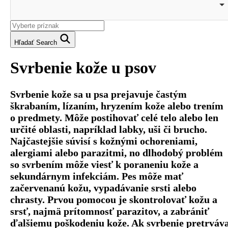
Hľadať
Search
Svrbenie kože u psov
Svrbenie kože sa u psa prejavuje častým
škrabaním, lízaním, hryzením kože alebo trením
o predmety. Môže postihovať celé telo alebo len
určité oblasti, napríklad labky, uši či brucho.
Najčastejšie súvisí s kožnými ochoreniami,
alergiami alebo parazitmi, no dlhodobý problém
so svrbením môže viesť k poraneniu kože a
sekundárnym infekciám. Pes môže mať
začervenanú kožu, vypadávanie srsti alebo
chrasty. Prvou pomocou je skontrolovať kožu a
srsť, najmä prítomnosť parazitov, a zabrániť
ďalšiemu poškodeniu kože. Ak svrbenie pretrváv