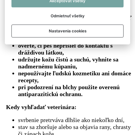
Akceptovať všetky
Prvá pomoc v domácom prostredí:
Odmietnuť všetky
skontrolujte kožu a srsť, najmä prítomnosť
parazitov, rán alebo začervenania,
zabráňte ďalšiemu škrabaniu
(napr.
Nastavenia cookies
krátkodobé použitie ochranného goliera),
overte, či pes neprišiel do kontaktu s
dráždivou látkou,
udržujte kožu čistú a suchú, vyhnite sa
nadmernému kúpaniu,
nepoužívajte ľudskú kozmetiku ani domáce
recepty,
pri podozrení na blchy použite overenú
antiparazitickú ochranu.
Kedy vyhľadať veterinára:
svrbenie pretrváva dlhšie ako niekoľko dní,
stav sa zhoršuje alebo sa objavia rany, chrasty
či zápach kože,