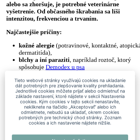
alebo sa zhoršuje, je potrebné veterinárne
vyšetrenie. Od občasného škrabania sa líši
intenzitou, frekvenciou a trvaním.
Najčastejšie príčiny:
kožné alergie
(potravinové, kontaktné, atopick
dermatitída),
blchy a iní paraziti
, napríklad roztoč, ktorý
spôsobuje
Demodex u psa
bakteriálne alebo kvasinkové infekcie kože,
Tieto webové stránky využívajú cookies na ukladanie
suchá koža spôsobená nízkou vlhkosťou,
dát potrebných pre zlepšovanie kvality prehliadania.
častým kúpaním alebo nevhodnou
Jednotlivé cookies môžete prijať alebo odmietnuť na
kozmetikou,
základe nastavení, ktoré nájdete v sekcii Nastavenia
cookies. Kým cookies v tejto sekcii nenastavíte,
podráždenie kože chemikáliami, trávou či
nekliknete na tlačidlo „Akceptovať“ alebo ich
inými vonkajšími vplyvmi,
odmietnete, nebudú sa ukladať, okrem cookies
hormonálne poruchy
(napr. štítna žľaza),
potrebných pre technický chod stránky. Zoznam
cookies a ich nastavenie nájdete nižšie.
stres alebo nuda vedúce k nadmernému
lízaniu.