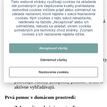
Tieto webové stránky využívajú cookies na ukladanie
alebo slabosti sa mačky často stiahnu do
dát potrebných pre zlepšovanie kvality prehliadania.
ústrania.
Jednotlivé cookies môžete prijať alebo odmietnuť na
základe nastavení, ktoré nájdete v sekcii Nastavenia
Príprava na pôrod (u gravidných mačiek)
–
cookies. Kým cookies v tejto sekcii nenastavíte,
tesne pred pôrodom si mačka prirodzene hľadá
nekliknete na tlačidlo „Akceptovať“ alebo ich
bezpečné, tiché a chránené miesto, kde môže
odmietnete, nebudú sa ukladať, okrem cookies
potrebných pre technický chod stránky. Zoznam
rodiť.
cookies a ich nastavenie nájdete nižšie.
Strach alebo trauma
– negatívne skúsenosti,
nevhodná manipulácia či náhle podnety môžu
vyvolať potrebu úkrytu.
Akceptovať všetky
Zmeny v prostredí
– presťahovanie,
rekonštrukcia, nové pachy alebo nové predmety
Odmietnuť všetky
môžu narušiť pocit bezpečia.
Nedostatok bezpečných úkrytov
– niektoré
Nastavenia cookies
mačky sa skrývajú jednoducho preto, že
potrebujú vlastný „bezpečný priestor“ a ten si
aktívne vyhľadávajú.
Prvá pomoc v domácom prostredí: