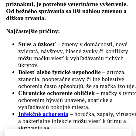
príznakmi, je potrebné veterinárne vyšetrenie.
Od bežného správania sa líši náhlou zmenou a
dĺžkou trvania.
Najčastejšie príčiny:
Stres a úzkosť
– zmeny v domácnosti, nové
zvieratá, návštevy, hlasné zvuky či konflikty
môžu mačku viesť k vyhľadávaniu tichých
úkrytov.
Bolesť alebo fyzické nepohodlie
– artróza,
zranenia, pooperačné stavy či iné bolestivé
ochorenia často spôsobujú, že sa mačka izoluje.
Chronické ochorenie obličiek
– mačky s týmt
ochorením bývajú unavené, apatické a
vyhľadávajú pokojné miesta.
Infekčné ochorenia
– horúčka, zápaly, vírusov
a bakteriálne infekcie môžu viesť k útlmu a
skrývaniu sa.
Nádorové ochorenia
– pri chronickej bolesti