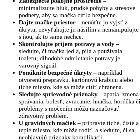
Zabezpečte pokojné prostredie
–
minimalizujte hluk, prudké pohyby a stresové
podnety, aby sa mačka cítila bezpečne.
Dajte mačke priestor
– nenúťte ju vyjsť z
úkrytu, nevyťahujte ju násilím a nemanipulujte
s ňou, ak to sama nechce.
Skontrolujte príjem potravy a vody
–
sledujte, či mačka jedla, pila a používala
toaletu; dlhodobé odmietanie potravy je
varovný signál.
Ponúknite bezpečné úkryty
– napríklad
otvorenú prepravku, kartónovú krabicu alebo
tiché miesto, kde sa môže cítiť chránená.
Sledujte sprievodné príznaky
– apatia, zmena
správania, bolesť, zvracanie, hnačka, horúčka č
problémy s močením môžu naznačovať
zdravotný problém.
U gravidných mačiek
– pripravte tiché, čisté a
teplé miesto, kde môže rodiť, a sledujte, či sa
neobjavujú príznaky komplikácií.