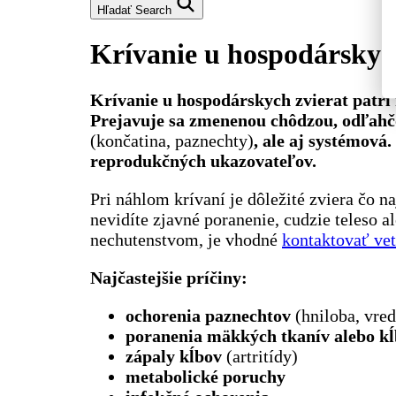
Hľadať
Search
Krívanie u hospodárskyc
Krívanie u hospodárskych zvierat patrí
Prejavuje sa zmenenou chôdzou, odľahčo
(končatina, paznechty)
, ale aj systémová
reprodukčných ukazovateľov.
Pri náhlom krívaní je dôležité zviera čo 
nevidíte zjavné poranenie, cudzie teleso a
nechutenstvom, je vhodné
kontaktovať vet
Najčastejšie príčiny:
ochorenia paznechtov
(hniloba, vred
poranenia mäkkých tkanív alebo k
zápaly kĺbov
(artritídy)
metabolické poruchy