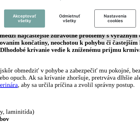
h zvierat
Akceptovať
Odmietnuť
Nastavenia
všetky
všetky
cookies
 medzi najčastejšie zdravotné problémy s výrazným
vaním končatiny, neochotou k pohybu či častejším 
. Dlhodobé krívanie vedie k zníženému príjmu krmiv
najskôr obmedziť v pohybe a zabezpečiť mu pokojné, bez
lebo opuch. Ak sa krívanie zhoršuje, pretrváva dlhšie al
erinára
, aby sa určila príčina a zvolil správny postup.
y, laminitída)
ĺbov