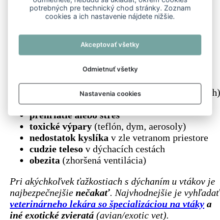
skúsenosťami s vtákmi.
potrebných pre technický chod stránky. Zoznam
cookies a ich nastavenie nájdete nižšie.
Časté príčiny:
Akceptovať všetky
respiračné infekcie
(baktérie, vírusy, plesne)
aspergilóza
(závažné plesňové ochorenie
dýchacích ciest vtákov)
Odmietnuť všetky
parazity dýchacích ciest
upchatie nosových dutín
(zápal, sekrét, opuch
Nastavenia cookies
srdcové ochorenia
prehriatie alebo stres
toxické výpary
(teflón, dym, aerosoly)
nedostatok kyslíka
v zle vetranom priestore
cudzie teleso
v dýchacích cestách
obezita
(zhoršená ventilácia)
Pri akýchkoľvek ťažkostiach s dýchaním u vtákov je
najbezpečnejšie
nečakať
. Najvhodnejšie je vyhľadať
veterinárneho lekára so špecializáciou na vtáky
a
iné exotické zvieratá
(avian/exotic vet).