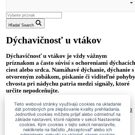
Hľadať
Search
Dýchavičnosť u vtákov
Dýchavičnosť u vtákov je vždy vážnym
príznakom a často súvisí s ochoreniami dýchacíc
ciest alebo srdca. Namáhavé dýchanie, dýchanie s
otvoreným zobákom, pískanie či viditeľné pohyb
chvosta pri nádychu patria medzi signály, ktoré
určite nepodceňujte.
Vtáky veľmi často maskujú zdravotné problémy,
Tieto webové stránky využívajú cookies na ukladanie
dát potrebných pre zlepšovanie kvality prehliadania.
takže keď sa dýchavičnosť prejaví navonok, stav už
Jednotlivé cookies môžete prijať alebo odmietnuť na
býva pokročilý. Preto je pri akýchkoľvek
základe nastavení, ktoré nájdete v sekcii Nastavenia
ťažkostiach s dýchaním potrebné
okamžité
cookies. Kým cookies v tejto sekcii nenastavíte,
nekliknete na tlačidlo „Akceptovať“ alebo ich
veterinárne vyšetrenie
, ideálne u lekára so
odmietnete, nebudú sa ukladať, okrem cookies