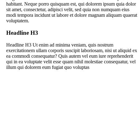
habitant. Neque porro quisquam est, qui dolorem ipsum quia dolor
sit amet, consectetur, adipisci velit, sed quia non numquam eius
modi tempora incidunt ut labore et dolore magnam aliquam quaerat
voluptatem.
Headline H3
Headline H3 Ut enim ad minima veniam, quis nostrum
exercitationem ullam corporis suscipit laboriosam, nisi ut aliquid ex
ea commodi consequatur? Quis autem vel eum iure reprehenderit
qui in ea voluptate velit esse quam nihil molestiae consequatur, vel
illum qui dolorem eum fugiat quo voluptas