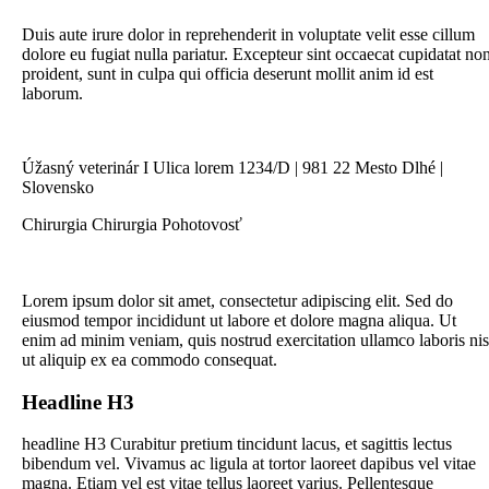
Duis aute irure dolor in reprehenderit in voluptate velit esse cillum
dolore eu fugiat nulla pariatur. Excepteur sint occaecat cupidatat no
proident, sunt in culpa qui officia deserunt mollit anim id est
laborum.
Úžasný veterinár I Ulica lorem 1234/D | 981 22 Mesto Dlhé |
Slovensko
Chirurgia
Chirurgia
Pohotovosť
Lorem ipsum dolor sit amet, consectetur adipiscing elit. Sed do
eiusmod tempor incididunt ut labore et dolore magna aliqua. Ut
enim ad minim veniam, quis nostrud exercitation ullamco laboris nis
ut aliquip ex ea commodo consequat.
Headline H3
headline H3 Curabitur pretium tincidunt lacus, et sagittis lectus
bibendum vel. Vivamus ac ligula at tortor laoreet dapibus vel vitae
magna. Etiam vel est vitae tellus laoreet varius. Pellentesque